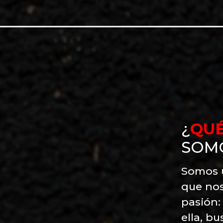
¿
QUÉ
SOM
Somos 
que no
pasión
ella, b