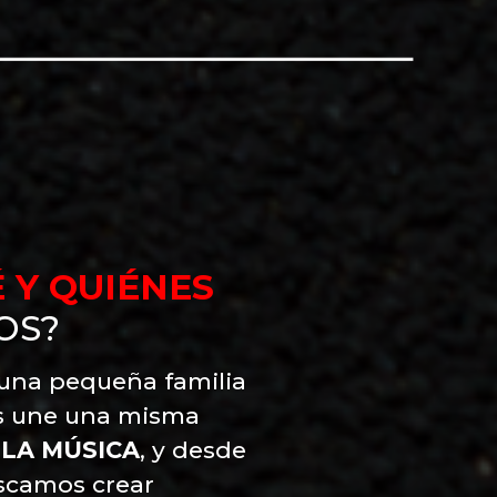
 Y QUIÉNES
OS?
una pequeña familia
s une una misma
:
LA MÚSICA
, y desde
uscamos crear