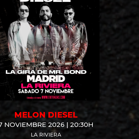
MELON DIESEL
NO 
LL
7 NOVIEMBRE 2026 | 20:30H
19 DIC
LA RIVIERA