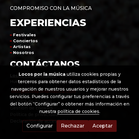
COMPROMISO CON LA MÚSICA
EXPERIENCIAS
–
Festivales
–
Conciertos
–
Artistas
–
Nosotros
CONTÁCTANOS
Locos por la música
utiliza cookies propias y
Locos Por La Música
:
Calle Herradura 1728810 – Los
terceros para obtener datos estadísticos de la
Hueros, Madrid, España
navegación de nuestros usuarios y mejorar nuestros
info@locosporlamusica.com
servicios. Puedes configurar tus preferencias a través
Política de cookies
del botón “Configurar” o obtener más información en
Gestión de cookies
nuestra
política de cookies
.
Política de privacidad
Declaración de accesibilidad
Configurar
Rechazar
Aceptar