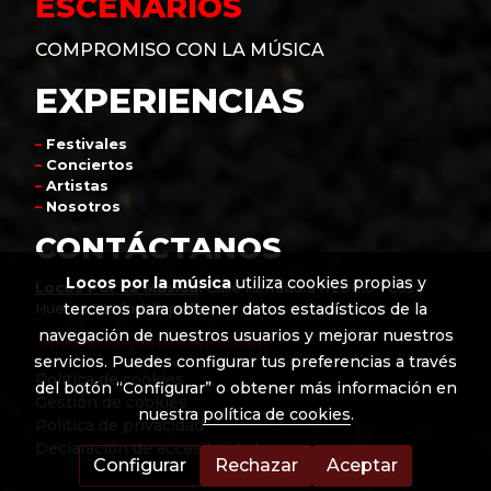
ESCENARIOS
COMPROMISO CON LA MÚSICA
EXPERIENCIAS
–
Festivales
–
Conciertos
–
Artistas
–
Nosotros
CONTÁCTANOS
Locos por la música
utiliza cookies propias y
Locos Por La Música
:
Calle Herradura 1728810 – Los
terceros para obtener datos estadísticos de la
Hueros, Madrid, España
navegación de nuestros usuarios y mejorar nuestros
info@locosporlamusica.com
servicios. Puedes configurar tus preferencias a través
Política de cookies
del botón “Configurar” o obtener más información en
Gestión de cookies
nuestra
política de cookies
.
Política de privacidad
Declaración de accesibilidad
Configurar
Rechazar
Aceptar